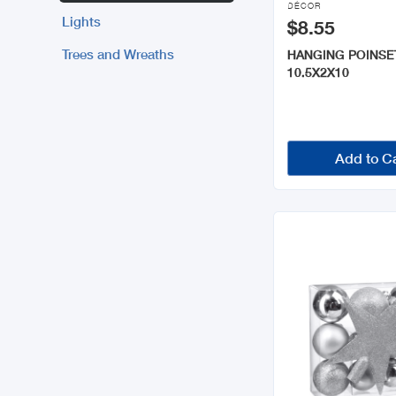
DÉCOR
Lights
$8.55
Trees and Wreaths
HANGING POINSE
10.5X2X10
Add to C