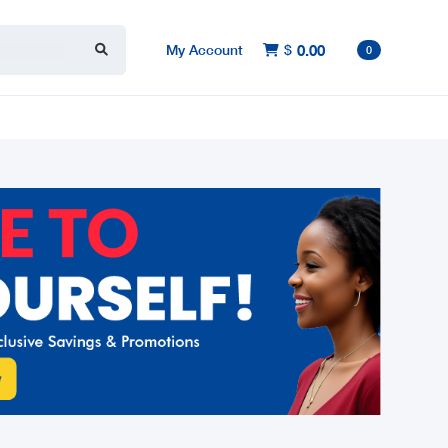
My Account
$
0.00

0