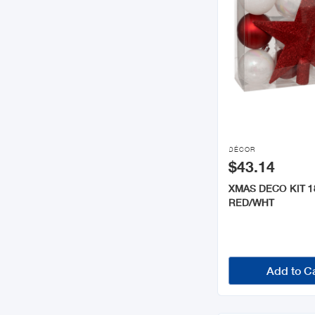

DÉCOR
$43.14
XMAS DECO KIT 
RED/WHT
Add to C