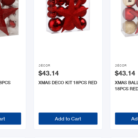


DÉCOR
DÉCOR
$43.14
$43.14
18PCS
XMAS DECO KIT 18PCS RED
XMAS BALL
18PCS RED
art
Add to Cart
Ad