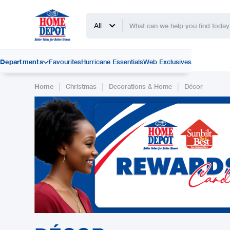
All
Departments
Favourites
Hurricane Essentials
Web Exclusives

|
|
|
Home
Christmas
Decorations & Home
Décor
Slide 2 of 2.