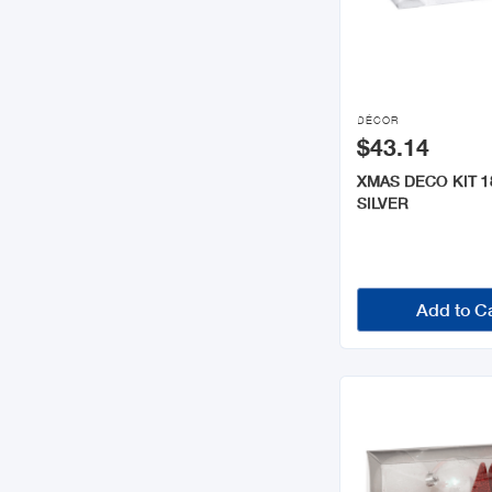

DÉCOR
$43.14
XMAS DECO KIT 
SILVER
Add to C