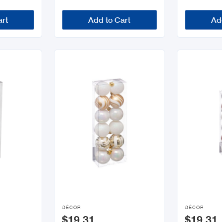
art
Add to Cart
Ad


DÉCOR
DÉCOR
$19.31
$19.31