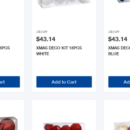


DÉCOR
DÉCOR
$43.14
$43.14
18PCS
XMAS DECO KIT 18PCS
XMAS DECO
WHITE
BLUE
art
Add to Cart
Ad