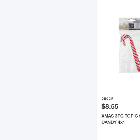

DÉCOR
$8.55
XMAS 3PC TOPIC
CANDY 4x1