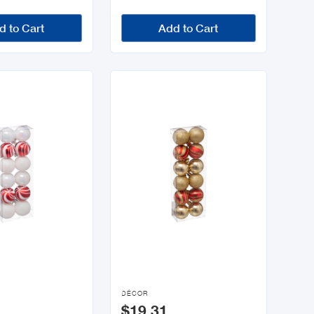
d to Cart
Add to Cart

DÉCOR
$19.31