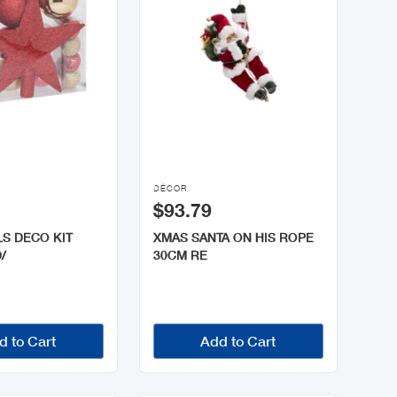

DÉCOR
$93.79
S DECO KIT
XMAS SANTA ON HIS ROPE
/
30CM RE
d to Cart
Add to Cart