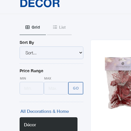
DÉCOR
Grid
List


Sort By
Price Range
MIN
MAX
All Decorations & Home
Décor
