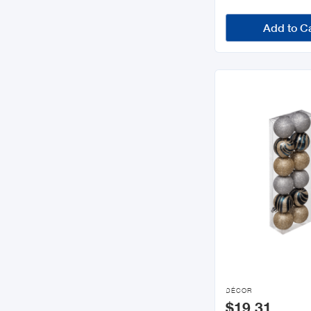
Add to C

DÉCOR
$19.31